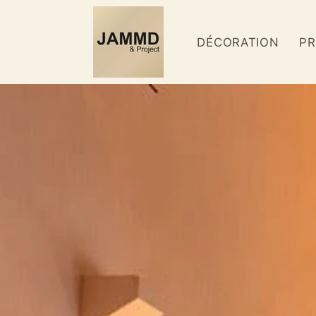
et
passer
au
DÉCORATION
PR
contenu