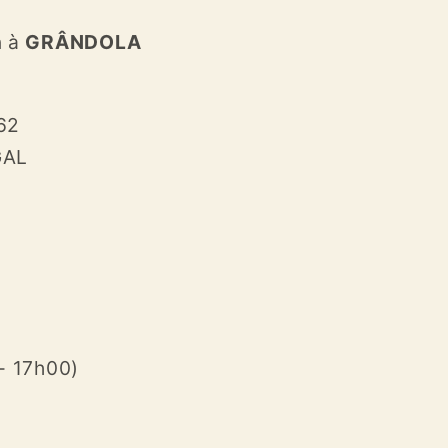
n à
GRÂNDOLA
62
GAL
- 17h00)