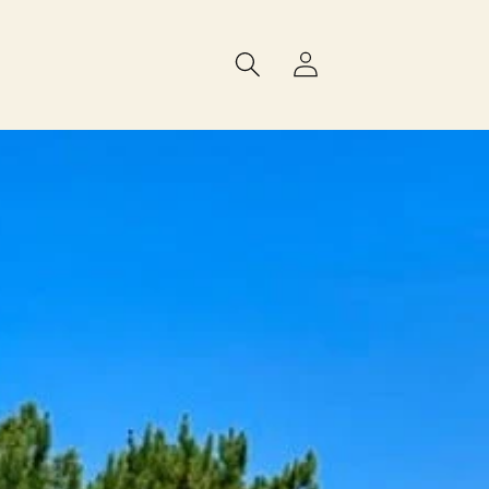
Log
in