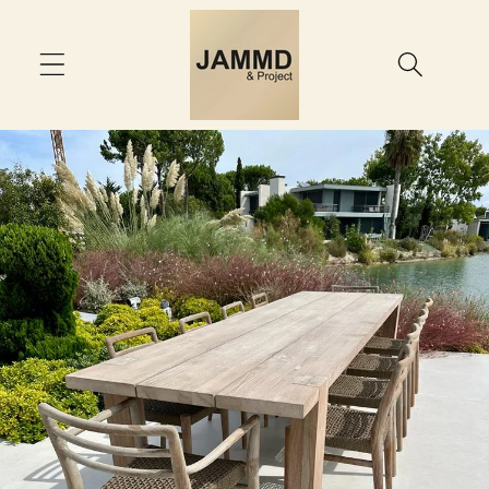
Saltar
para o
conteúdo